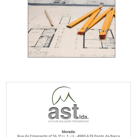
Morada:
Rua do Emigrante nº 56 1º Lj. 1 - U - 4980-639 Ponte da Barca